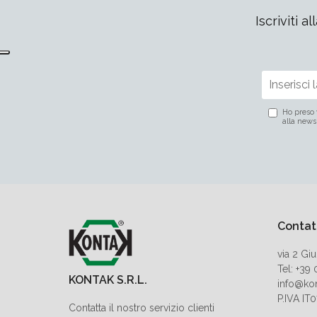
Iscriviti 
Ho preso 
alla news
Contat
via 2 Gi
Tel: +39
KONTAK S.R.L.
info@kon
P.IVA I
Contatta il nostro servizio clienti