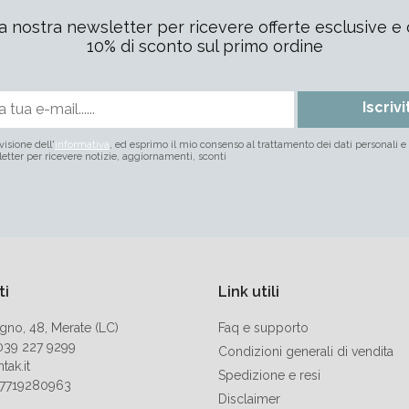
alla nostra newsletter per ricevere offerte esclusive e 
10% di sconto sul primo ordine
Iscrivi
visione dell'
informativa
, ed esprimo il mio consenso al trattamento dei dati personali e a
letter per ricevere notizie, aggiornamenti, sconti
ti
Link utili
ugno, 48, Merate (LC)
Faq e supporto
 039 227 9299
Condizioni generali di vendita
tak.it
Spedizione e resi
T07719280963
Disclaimer