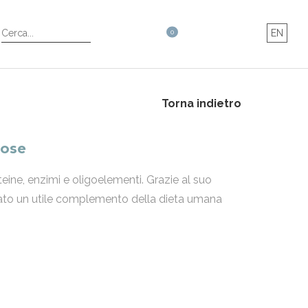
EN
0
Torna indietro
dose
roteine, enzimi e oligoelementi. Grazie al suo
rato un utile complemento della dieta umana