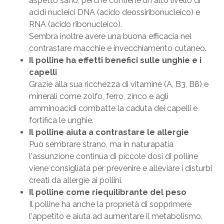
aspetto sano, perchè contiene un alto livello di
acidi nucleici DNA (acido deossiribonucleico) e
RNA (acido ribonucleico).
Sembra inoltre avere una buona efficacia nel
contrastare macchie e invecchiamento cutaneo.
Il polline ha effetti benefici sulle unghie e i
capelli
Grazie alla sua ricchezza di vitamine (A, B3, B8) e
minerali come zolfo, ferro, zinco e agli
amminoacidi combatte la caduta dei capelli e
fortifica le unghie.
Il polline aiuta a contrastare le allergie
Può sembrare strano, ma in naturapatia
l'assunzione continua di piccole dosi di polline
viene consigliata per prevenire e alleviare i disturbi
creati da allergie ai pollini.
Il polline come riequilibrante del peso
Il polline ha anche la proprietà di sopprimere
l'appetito e aiuta ad aumentare il metabolismo.