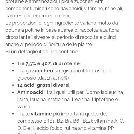
proteine e amminoacidi, lipidi e zuccheri. Altri
componenti minori sono flavonoidi, vitamine, minerali,
carotenoidi terpeni ed enzimi.
Le proporzioni di ogni ingrediente variano molto da
polline a polline in base all'area di raccolta, alla flora
circostante l'alveare, al periodo di raccolta e quindi
anche al periodo di fioritura delle piante.
Più in dettaglio il polline contiene:
tra 7,5% e 40% di proteine
.
Tra gli
zuccheri
si registrano il fruttosio e il
glucosio (dal 15 al 50%).
14 acidi grassi diversi
.
Aminoacidi
: tra i quali utili per l'uomo isoleucina,
lisina, leucina, metionina, treonina, triptofano e
valina.
Tra le
vitamine
più importanti quello del
complesso B (B1, B2, B5, B6 , B12); vitamine A, C,
D, E e K; acido folico; rutina and vitamina PP