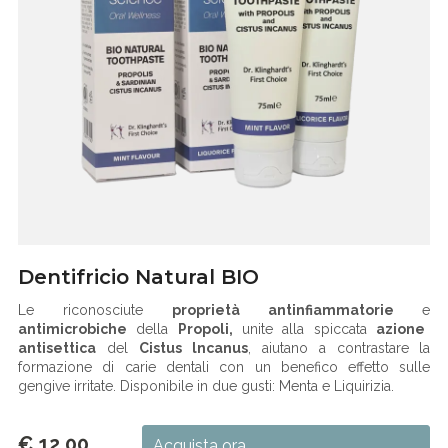
Dentifricio Natural BIO
Le riconosciute
proprietà antinfiammatorie
e
antimicrobiche
della
Propoli,
unite alla spiccata
azione
antisettica
del
Cistus lncanus
, aiutano a contrastare la
formazione di carie dentali con un benefico effetto sulle
gengive irritate. Disponibile in due gusti: Menta e Liquirizia.
€ 12.00
Acquista ora