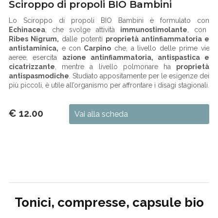
Sciroppo di propoli BIO Bambini
Lo Sciroppo di propoli BIO Bambini è formulato con
Echinacea
, che svolge attività
immunostimolante
, con
Ribes Nigrum,
dalle potenti
proprietà antinfiammatoria e
antistaminica,
e con
Carpino
che, a livello delle prime vie
aeree, esercita
azione antinfiammatoria, antispastica e
cicatrizzante
, mentre a livello polmonare ha
proprietà
antispasmodiche
. Studiato appositamente per le esigenze dei
più piccoli, è utile all’organismo per affrontare i disagi stagionali.
€ 12.00
Vai alla scheda
Tonici, compresse, capsule bio