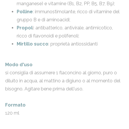
manganese) e vitamine (B1, B2, PP, B5, B7, B9);
Polline
: immunostimolante, ricco di vitamine del
gruppo B e di aminoacidi;
Propol
i: antibatterico, antivirale, antimicotico,
ricco di flavonoidi e polifenoli;
Mirtillo succo
: proprietà antiossidanti
Modo d'uso
si consiglia di assumere 1 flaconcino al giorno, puro o
diluito in acqua, al mattino a digiuno o al momento del
bisogno. Agitare bene prima dell'uso.
Formato
120 ml