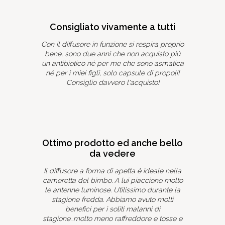
Consigliato vivamente a tutti
Con il diffusore in funzione si respira proprio
bene, sono due anni che non acquisto più
un
un antibiotico né per me che sono asmatica
Da
né per i miei figli, solo capsule di propoli!
Consiglio davvero l'acquisto!
f
i
a
r
p
Ottimo prodotto ed anche bello
da vedere
Il diffusore a forma di apetta è ideale nella
cameretta del bimbo. A lui piacciono molto
le antenne luminose. Utilissimo durante la
stagione fredda. Abbiamo avuto molti
benefici per i soliti malanni di
stagione...molto meno raffreddore e tosse e