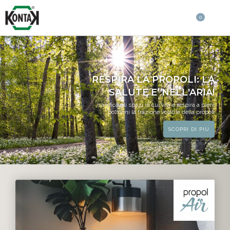
0
RESPIRA LA PROPOLI: LA
SALUTE E' NELL'ARIA!
sanifica gli spazi in cui vivi e respira a pieni
polmoni la frazione volatile della propoli
SCOPRI DI PIÙ