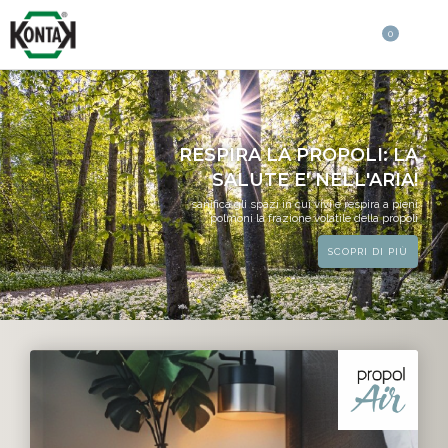
0
RESPIRA LA PROPOLI: LA
SALUTE E' NELL'ARIA!
sanifica gli spazi in cui vivi e respira a pieni
polmoni la frazione volatile della propoli
SCOPRI DI PIÙ